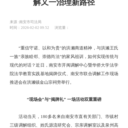
解又一治理新路径
来源 :南安市司法局
时间：2026-02-02 09:52
浏览量：
“重信守诺、以和为贵”的洪濑商道精神，与洪濑王氏
一族“亲族睦邻、崇德尚法”的家风祖训，如何实现传统与
现代的对话？近日，南安市开闽调解中心暨华侨大学法学
院法学教育实践基地揭牌仪式、南安市联合调解工作现场
推进会在洪濑镇金山宗祠旁举行。
“现场会”与“揭牌礼” 一场活动双重重磅
活动当天，180多名来自南安市直有关部门、市镇村
三级调解组织、姓氏源流研究会、宗亲调解室以及泉州高