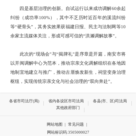
四是基层治理的创新。自试运行以来成功调解60余起
纠纷（成功率100%），其中不乏历时近百年的溪流纠纷
等“硬骨头”，其务实效果获福建日报、民主与法制网等10
余家主流媒体关注，形成可感可信的“洪濑调解故事”。
此次的“现场会”与“揭牌礼”是序章是开篇，南安市将
以开闽调解中心为范本，推动宗亲文化调解组织在各地因
地制宜地建立与推广，推动古厝焕发新生，祠堂变身治理
枢纽，实现传统宗亲文化与社会治理的“双向奔赴”。
各省市司法厅(局)
省内各设区市司法局
各县(市、区)司法局
其他政府部门
网站地图
|
常见问题
|
网站标识码:3505000027