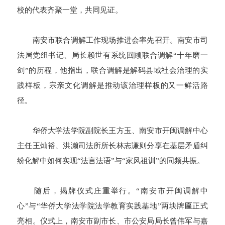
校的代表齐聚一堂，共同见证。
南安市联合调解工作现场推进会率先召开。南安市司
法局党组书记、局长赖世有系统回顾联合调解“十年磨一
剑”的历程，他指出，联合调解是解码县域社会治理的实
践样板，宗亲文化调解是推动该治理样板的又一鲜活路
径。
华侨大学法学院副院长王方玉、南安市开闽调解中心
主任王灿裕、洪濑司法所所长林志谦则分享在基层矛盾纠
纷化解中如何实现“法言法语”与“家风祖训”的同频共振。
随后，揭牌仪式庄重举行。“南安市开闽调解中
心”与“华侨大学法学院法学教育实践基地”两块牌匾正式
亮相。仪式上，南安市副市长、市公安局局长曾伟军与嘉