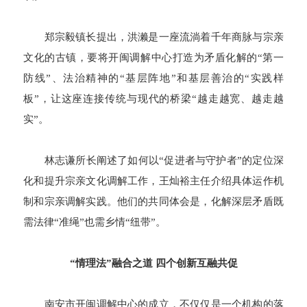
郑宗毅镇长提出，洪濑是一座流淌着千年商脉与宗亲
文化的古镇，要将开闽调解中心打造为矛盾化解的“第一
防线”、法治精神的“基层阵地”和基层善治的“实践样
板”，让这座连接传统与现代的桥梁“越走越宽、越走越
实”。
林志谦所长阐述了如何以“促进者与守护者”的定位深
化和提升宗亲文化调解工作，王灿裕主任介绍具体运作机
制和宗亲调解实践。他们的共同体会是，化解深层矛盾既
需法律“准绳”也需乡情“纽带”。
“情理法”融合之道 四个创新互融共促
南安市开闽调解中心的成立，不仅仅是一个机构的落