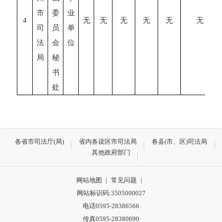
市
委
业
4
无
无
无
无
无
无
司
员
单
法
会
位
局
秘
书
处
各省市司法厅(局)
省内各设区市司法局
各县(市、区)司法局
其他政府部门
网站地图
|
常见问题
|
网站标识码:3505000027
电话0595-28386566
传真0595-28380690