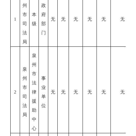
州
政
市
本
府
1
无
无
无
无
无
无
司
级
部
法
门
局
泉
州
泉
市
州
事
法
市
业
2
律
无
无
无
无
无
无
司
单
援
法
位
助
局
中
心