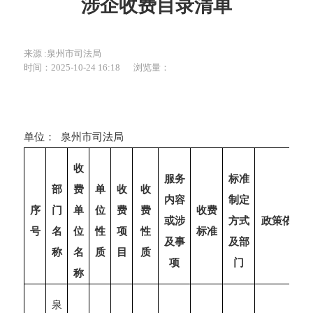
涉企收费目录清单
来源 :泉州市司法局
时间：2025-10-24 16:18
浏览量：
单位： 泉州市司法局
收
服务
标准
部
费
单
收
收
内容
制定
序
门
单
位
费
费
收费
或涉
方式
政策依据
号
名
位
性
项
性
标准
及事
及部
称
名
质
目
质
项
门
称
泉