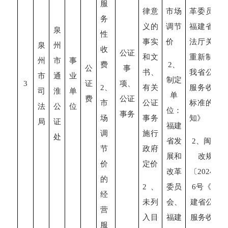
服
律意
市场
革委员会
务
义的
调节
福建省司
泉
性
事实
价
法厅关于
泉
州
收
公证
和文
重新制定
州
市
事
2
、
费
公
事
书、
我省公证
市
通
业
制定
3
证
项、
2
、
有关
服务收费
司
淮
单
单
费
公证
市
公证
标准的通
法
公
位
位：
事务
场
事务
知》
局
证
福建
调
施行
处
省发
2
、闽发
节
政府
展和
改规
价
定价
改革
〔
2024
〕
的
2
、
委员
6
号《福
经
未列
会、
建省公证
营
入目
福建
服务收费
服