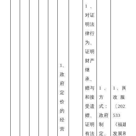
1
、
对证
明法
律行
为、
证明
财产
1
、
继
政
承、
府
赠与
1
、
1
、闽发
定
和接
方
改服价
价
受遗
式：
〔
2021
〕
的
赠、
政府
533
号
经
证明
制
《福建省
营
有法
定、
发展和改