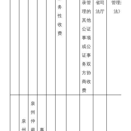
录管
省司
管理办
务
理的
法厅
法》
性
其他
收
公证
费
事项
或公
证事
务双
方协
商收
费
泉
州
泉
仲
州
裁
事